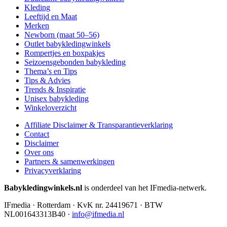
Kleding
Leeftijd en Maat
Merken
Newborn (maat 50–56)
Outlet babykledingwinkels
Rompertjes en boxpakjes
Seizoensgebonden babykleding
Thema’s en Tips
Tips & Advies
Trends & Inspiratie
Unisex babykleding
Winkeloverzicht
Affiliate Disclaimer & Transparantieverklaring
Contact
Disclaimer
Over ons
Partners & samenwerkingen
Privacyverklaring
Babykledingwinkels.nl
is onderdeel van het IFmedia-netwerk.
IFmedia · Rotterdam · KvK nr. 24419671 · BTW
NL001643313B40 ·
info@ifmedia.nl