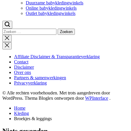
Duurzame babykledingwinkels
Online babykledingwinkels
Outlet babykledingwinkels
Zoeken
naar:
Zoeken
sluiten
Affiliate Disclaimer & Transparantieverklaring
Contact
Disclaimer
Over ons
Partners & samenwerkingen
Privacyverklaring
© Alle rechten voorbehouden. Met trots aangedreven door
WordPress. Thema Bloglex ontworpen door
WPInterface
.
Home
Kleding
Broekjes & leggings
Niets gevonden