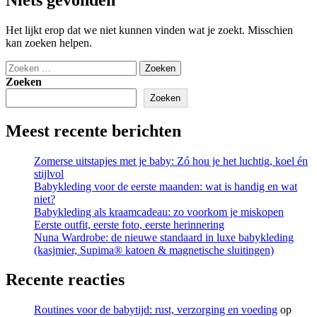
Het lijkt erop dat we niet kunnen vinden wat je zoekt. Misschien
kan zoeken helpen.
Zoeken
naar:
Zoeken
Zoeken
Meest recente berichten
Zomerse uitstapjes met je baby: Zó hou je het luchtig, koel én
stijlvol
Babykleding voor de eerste maanden: wat is handig en wat
niet?
Babykleding als kraamcadeau: zo voorkom je miskopen
Eerste outfit, eerste foto, eerste herinnering
Nuna Wardrobe: de nieuwe standaard in luxe babykleding
(kasjmier, Supima® katoen & magnetische sluitingen)
Recente reacties
Routines voor de babytijd: rust, verzorging en voeding
op