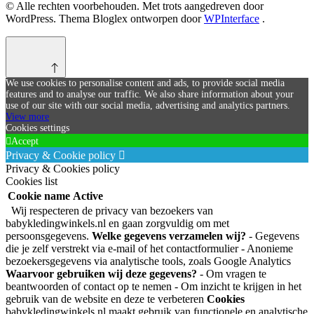
© Alle rechten voorbehouden. Met trots aangedreven door
WordPress. Thema Bloglex ontworpen door
WPInterface
.
We use cookies to personalise content and ads, to provide social media
features and to analyse our traffic. We also share information about your
use of our site with our social media, advertising and analytics partners.
View more
Cookies settings
Accept
Privacy & Cookie policy
Privacy & Cookies policy
Cookies list
Cookie name
Active
Wij respecteren de privacy van bezoekers van
babykledingwinkels.nl en gaan zorgvuldig om met
persoonsgegevens.
Welke gegevens verzamelen wij?
- Gegevens
die je zelf verstrekt via e-mail of het contactformulier - Anonieme
bezoekersgegevens via analytische tools, zoals Google Analytics
Waarvoor gebruiken wij deze gegevens?
- Om vragen te
beantwoorden of contact op te nemen - Om inzicht te krijgen in het
gebruik van de website en deze te verbeteren
Cookies
babykledingwinkels.nl maakt gebruik van functionele en analytische