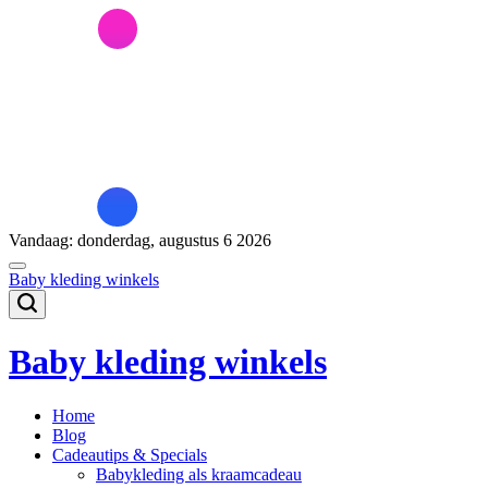
Naar
de
inhoud
springen
Vandaag: donderdag, augustus 6 2026
Baby kleding winkels
Baby kleding winkels
Home
Blog
Cadeautips & Specials
Babykleding als kraamcadeau