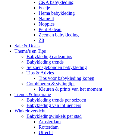
C&A babykleding
Feetje
Hema babykleding
Name It
Noppies
Petit Bateau
Zeeman babykleding
Z8
Sale & Deals
Thema’s en Tips
Babykleding cadeautips
Babykleding trends
Seizoensgebonden babykleding
Tips & Advies
Tips voor babykleding kopen
Combineren & stylingtips
Kleuren & prints van het moment
Trends & Inspiratie
Babykleding trends per seizoen
Babykleding van influencers
Winkeloverzicht
Babykledingwinkels per stad
Amsterdam
Rotterdam
Utrecht