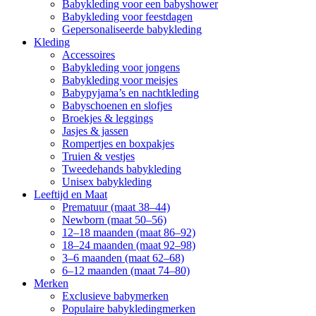
Babykleding voor een babyshower
Babykleding voor feestdagen
Gepersonaliseerde babykleding
Kleding
Accessoires
Babykleding voor jongens
Babykleding voor meisjes
Babypyjama’s en nachtkleding
Babyschoenen en slofjes
Broekjes & leggings
Jasjes & jassen
Rompertjes en boxpakjes
Truien & vestjes
Tweedehands babykleding
Unisex babykleding
Leeftijd en Maat
Prematuur (maat 38–44)
Newborn (maat 50–56)
12–18 maanden (maat 86–92)
18–24 maanden (maat 92–98)
3–6 maanden (maat 62–68)
6–12 maanden (maat 74–80)
Merken
Exclusieve babymerken
Populaire babykledingmerken